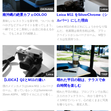
OKINAWA
Leica
南沖縄の絶景カフェOOLOO
Leica M11 をSilverChrome（シ
ルバー）にした理由
美味しいレストランを探す時、ついつい食
べログなどグルメサイトを使ってしまう。
Leica M11の色をどれにしょうかかなり悩
一瞬でそこそこ美味しいお店に出会えるか
んだ。 色展開は発売当初は2色。 ブラッ
ら。 でもこれまでの経験上...
クペイントかシルバークローム。 M型ラ
イカは生涯持つカ...
Leica
TRIP
【LEICA】Q2とM11の違い
晴れた平日の朝は、テラスで余
白時間を楽しむ
僕のメインカメラはLeica M11 シルバーク
ローム。 使っているレンズはSummicron
晴れた平日の朝は、ブロンプトンでお気に
35mm ASPH。 M型ライカにたどり着く...
入りのカフェテラスへ。 向かう道中もラ
イカM11でパシャリ。心の赴くままに写真
を撮りながら。 最近人気...