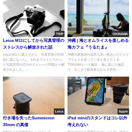
TRIP
OKINAWA
Leica M11にしてから写真管理の
沖縄 | 海とオムライスを楽しめる
ストレスから解放された話
海カフェ『うるたま』
Leica M11 に変えてから、写真管理が圧倒
沖縄の東海岸の気持ち良い海沿いのドライ
的に楽になった。 それまでストレスだっ
ブウェイを走っていると見えてくる
た写真管理の労力やストレージ問題から解
TERUMAという施設。 海に面した施設
放されました。 ...
で、そこまで観光客もおらず意外...
Leica
Apple
行き場を失ったSummicron
iPad miniのスタンドはコレ以外
35mm の真価
考えれない