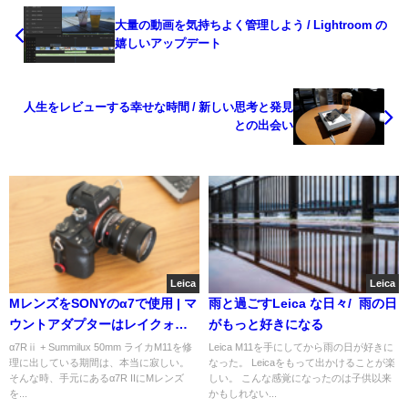
大量の動画を気持ちよく管理しよう / Lightroom の
嬉しいアップデート
人生をレビューする幸せな時間 / 新しい思考と発見
との出会い
Leica
Leica
MレンズをSONYのα7で使用 | マ
雨と過ごすLeica な日々/ 雨の日
ウントアダプターはレイクォー
がもっと好きになる
ル一択！
α7Rⅱ + Summilux 50mm ライカM11を修
Leica M11を手にしてから雨の日が好きに
理に出している期間は、本当に寂しい。
なった。 Leicaをもって出かけることが楽
そんな時、手元にあるα7R IIにMレンズ
しい。 こんな感覚になったのは子供以来
を...
かもしれない...