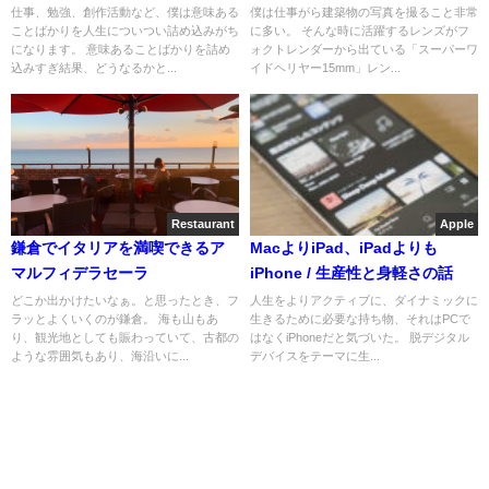
やってくる。
『Voigtlander SUPER WIDE-
仕事、勉強、創作活動など、僕は意味ある
僕は仕事がら建築物の写真を撮ること非常
ことばかりを人生についつい詰め込みがち
に多い。 そんな時に活躍するレンズがフ
HELIAR 15mm F4.5』
になります。 意味あることばかりを詰め
ォクトレンダーから出ている「スーパーワ
込みすぎ結果、どうなるかと...
イドヘリヤー15mm」レン...
Restaurant
Apple
鎌倉でイタリアを満喫できるア
MacよりiPad、iPadよりも
マルフィデラセーラ
iPhone / 生産性と身軽さの話
どこか出かけたいなぁ。と思ったとき、フ
人生をよりアクティブに、ダイナミックに
ラッとよくいくのが鎌倉。 海も山もあ
生きるために必要な持ち物、それはPCで
り、観光地としても賑わっていて、古都の
はなくiPhoneだと気づいた。 脱デジタル
ような雰囲気もあり、海沿いに...
デバイスをテーマに生...