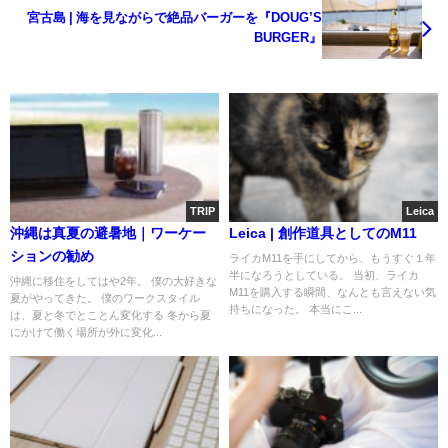
宮古島 | 海を見ながらで絶品バーガーを『DOUG’S
BURGER』
TRIP
Leica
沖縄は真夏の避暑地｜ワーケー
Leica | 創作道具としてのM11
ションの勧め
ライカM11を手にしてから、もうすぐ１年
半になろうとしている。 当初、ライカ
沖縄に移住をしてはや2年。 僕の大好きな
M11を購入する瞬間、なんとも言えない気
夏がやってきた。 僕のワークスタイル
持ちになった。 本当にこ...
は、夏と冬でとことん変化する 冬から夏
にかけて働く場所が外に変化...