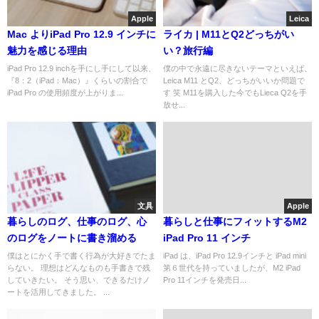
Apple
Leica
Mac よりiPad Pro 12.9 インチに
ライカ | M11とQ2どっちがい
魅力を感じる理由
い？旅行編
iPad Pro 12.9 inchを手にし手にして以来、
僕の中で永遠に尽きないテーマといえば、
『8：2（iPad：Mac）』くらいの割合で
Leica M11 とQ2、どっちがいいか問題で
iPad Pro の使用頻度が上がりま...
す 笑 M11を購入した今でもLieca Q2を手
放せ...
文具
Apple
暮らしのログ、仕事のログ、心
暮らしと仕事にフィットするM2
のログをノートに書き溜める
iPad Pro 11 インチ
僕はとにかく手で書く行為が大好きでたま
iPad は、iPad Pro 12.9インチと iPad mini
らない。 理想はどんなものも手書きで残
第６世代を持っていましたが、M2 iPad
していきたい。 そう思い、できるだけノ
Pro 11インチを発売日...
ートを活用してきました。 ...