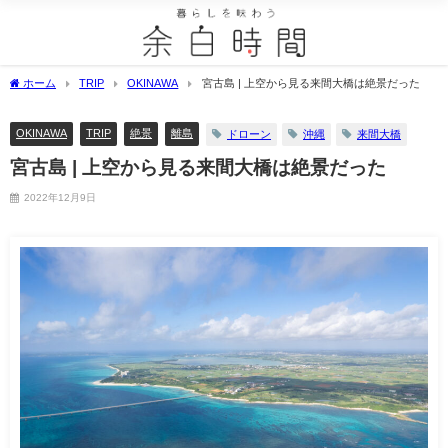
ホーム
TRIP
OKINAWA
宮古島 | 上空から見る来間大橋は絶景だった
OKINAWA
TRIP
絶景
離島
ドローン
沖縄
来間大橋
宮古島 | 上空から見る来間大橋は絶景だった
2022年12月9日