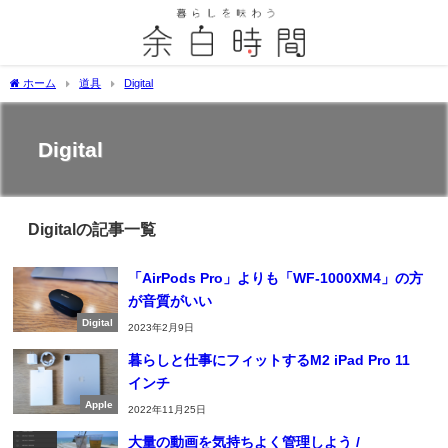
ホーム
道具
Digital
Digital
Digitalの記事一覧
「AirPods Pro」よりも「WF-1000XM4」の方
が音質がいい
Digital
2023年2月9日
暮らしと仕事にフィットするM2 iPad Pro 11
インチ
Apple
2022年11月25日
大量の動画を気持ちよく管理しよう /